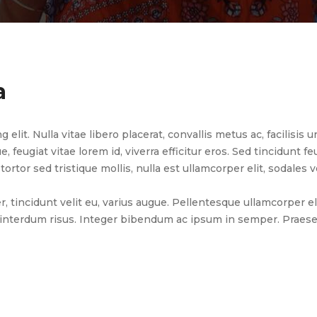
a
it. Nulla vitae libero placerat, convallis metus ac, facilisis urn
feugiat vitae lorem id, viverra efficitur eros. Sed tincidunt feu
ortor sed tristique mollis, nulla est ullamcorper elit, sodales 
r, tincidunt velit eu, varius augue. Pellentesque ullamcorper 
ue interdum risus. Integer bibendum ac ipsum in semper. Prae